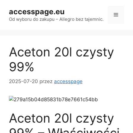
Przejdź
accesspage.eu
do
Menu
treści
Od wyboru do zakupu – Allegro bez tajemnic.
Aceton 20l czysty
99%
2025-07-20
przez
accesspage
Aceton 20l czysty
99% – Właściwości