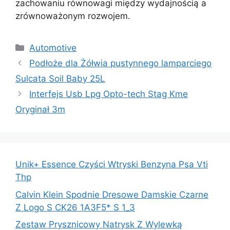
zachowaniu równowagi między wydajnością a
zrównoważonym rozwojem.
Kategorie
Automotive
Podłoże dla Żółwia pustynnego lamparciego
Sulcata Soil Baby 25L
Interfejs Usb Lpg Opto-tech Stag Kme
Oryginał 3m
Unik+ Essence Czyści Wtryski Benzyna Psa Vti
Thp
Calvin Klein Spodnie Dresowe Damskie Czarne
Z Logo S CK26 1A3F5* S 1_3
Zestaw Prysznicowy Natrysk Z Wylewką