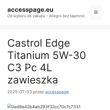
Przejdź
accesspage.eu
do
Menu
treści
Od wyboru do zakupu – Allegro bez tajemnic.
Castrol Edge
Titanium 5W-30
C3 Pc 4L
zawieszka
2025-07-03
przez
accesspage