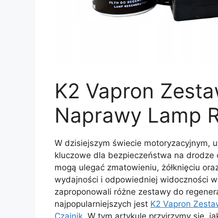
K2 Vapron Zesta
Naprawy Lamp Re
W dzisiejszym świecie motoryzacyjnym, u
kluczowe dla bezpieczeństwa na drodze or
mogą ulegać zmatowieniu, żółknięciu ora
wydajności i odpowiedniej widoczności w
zaproponowali różne zestawy do regenera
najpopularniejszych jest
K2 Vapron Zesta
Czajnik
. W tym artykule przyjrzymy się, ja