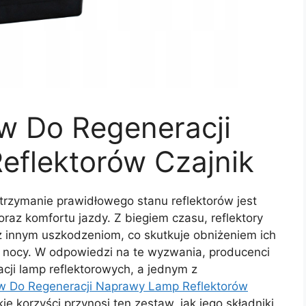
w Do Regeneracji
flektorów Czajnik
trzymanie prawidłowego stanu reflektorów jest
az komfortu jazdy. Z biegiem czasu, reflektory
z innym uszkodzeniom, co skutkuje obniżeniem ich
 nocy. W odpowiedzi na te wyzwania, producenci
cji lamp reflektorowych, a jednym z
w Do Regeneracji Naprawy Lamp Reflektorów
kie korzyści przynosi ten zestaw, jak jego składniki