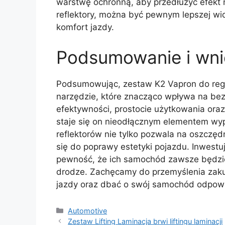
warstwę ochronną, aby przedłużyć efekt 
reflektory, można być pewnym lepszej wid
komfort jazdy.
Podsumowanie i wni
Podsumowując, zestaw K2 Vapron do rege
narzędzie, które znacząco wpływa na bez
efektywności, prostocie użytkowania ora
staje się on nieodłącznym elementem w
reflektorów nie tylko pozwala na oszczęd
się do poprawy estetyki pojazdu. Inwest
pewność, że ich samochód zawsze będzie
drodze. Zachęcamy do przemyślenia zakup
jazdy oraz dbać o swój samochód odpowi
Kategorie
Automotive
Zestaw Lifting Laminacja brwi liftingu laminacji