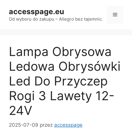
Przejdź
accesspage.eu
do
Menu
treści
Od wyboru do zakupu – Allegro bez tajemnic.
Lampa Obrysowa
Ledowa Obrysówki
Led Do Przyczep
Rogi 3 Lawety 12-
24V
2025-07-09
przez
accesspage