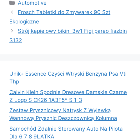
Kategorie
Automotive
Frosch Tabletki do Zmywarek 90 Szt
Ekologiczne
Strój kąpielowy bikini 3w1 Figi pareo fiszbin
S132
Unik+ Essence Czyści Wtryski Benzyna Psa Vti
Thp
Calvin Klein Spodnie Dresowe Damskie Czarne
Z Logo S CK26 1A3F5* S 1_3
Zestaw Prysznicowy Natrysk Z Wylewką
Wannową Prysznic Deszczownicą Kolumna
Samochód Zdalnie Sterowany Auto Na Pilota
Dla 6 7 8 9LATKA