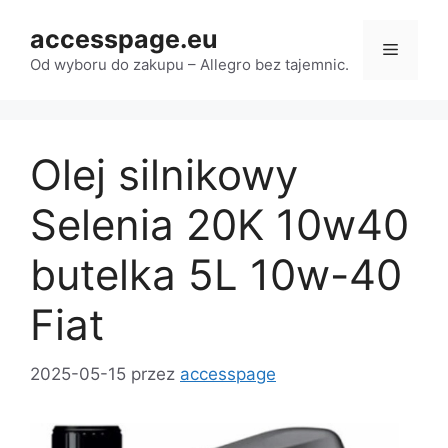
Przejdź
accesspage.eu
do
Menu
treści
Od wyboru do zakupu – Allegro bez tajemnic.
Olej silnikowy
Selenia 20K 10w40
butelka 5L 10w-40
Fiat
2025-05-15
przez
accesspage