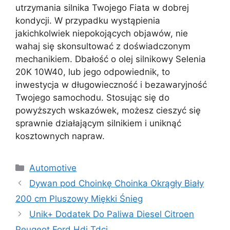
utrzymania silnika Twojego Fiata w dobrej
kondycji. W przypadku wystąpienia
jakichkolwiek niepokojących objawów, nie
wahaj się skonsultować z doświadczonym
mechanikiem. Dbałość o olej silnikowy Selenia
20K 10W40, lub jego odpowiednik, to
inwestycja w długowieczność i bezawaryjność
Twojego samochodu. Stosując się do
powyższych wskazówek, możesz cieszyć się
sprawnie działającym silnikiem i uniknąć
kosztownych napraw.
Kategorie
Automotive
Dywan pod Choinkę Choinka Okrągły Biały
200 cm Pluszowy Miękki Śnieg
Unik+ Dodatek Do Paliwa Diesel Citroen
Peugeot Ford Hdi Tdci