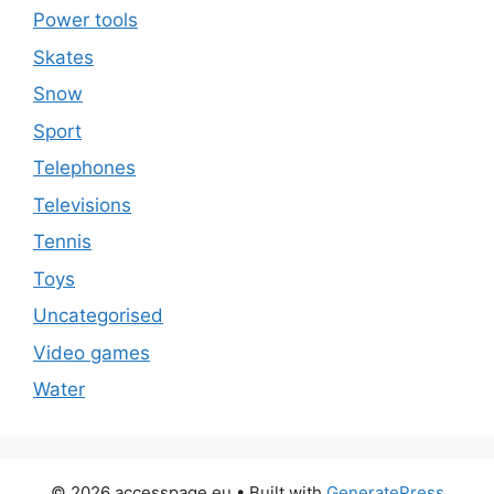
Power tools
Skates
Snow
Sport
Telephones
Televisions
Tennis
Toys
Uncategorised
Video games
Water
© 2026 accesspage.eu
• Built with
GeneratePress