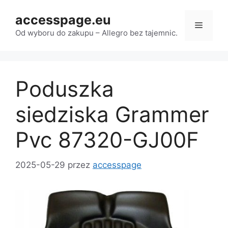
Przejdź
accesspage.eu
do
Menu
treści
Od wyboru do zakupu – Allegro bez tajemnic.
Poduszka
siedziska Grammer
Pvc 87320-GJ00F
2025-05-29
przez
accesspage