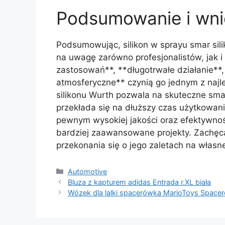
Podsumowanie i wni
Podsumowując, silikon w sprayu smar sili
na uwagę zarówno profesjonalistów, jak 
zastosowań**, **długotrwałe działanie**
atmosferyczne** czynią go jednym z naj
silikonu Wurth pozwala na skuteczne sma
przekłada się na dłuższy czas użytkowan
pewnym wysokiej jakości oraz efektywnoś
bardziej zaawansowane projekty. Zachę
przekonania się o jego zaletach na własne
Kategorie
Automotive
Bluza z kapturem adidas Entrada r.XL biała
Wózek dla lalki spacerówka MarioToys Space