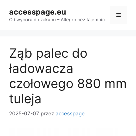
Przejdź
accesspage.eu
do
Menu
treści
Od wyboru do zakupu – Allegro bez tajemnic.
Ząb palec do
ładowacza
czołowego 880 mm
tuleja
2025-07-07
przez
accesspage