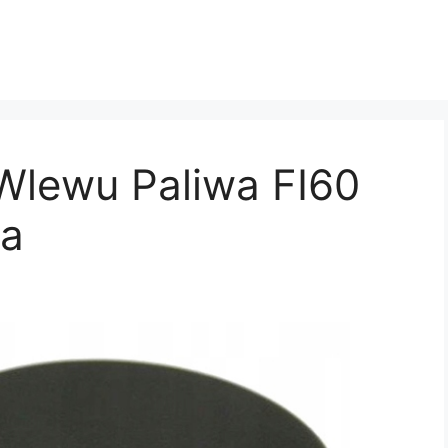
Wlewu Paliwa FI60
wa