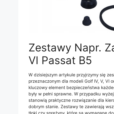
Zestawy Napr. Za
VI Passat B5
W dzisiejszym artykule przyjrzymy się 
przeznaczonym dla modeli Golf IV, V, VI 
kluczowy element bezpieczeństwa każdeg
były w pełni sprawne. W przypadku wyże
stanowią praktyczne rozwiązanie dla ki
dobrym stanie. Zestawy te zawierają wszy
tłoki czy sprężyny, które są wymagane do