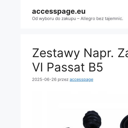
Przejdź
accesspage.eu
do
treści
Od wyboru do zakupu – Allegro bez tajemnic.
Zestawy Napr. Za
VI Passat B5
2025-06-26
przez
accesspage