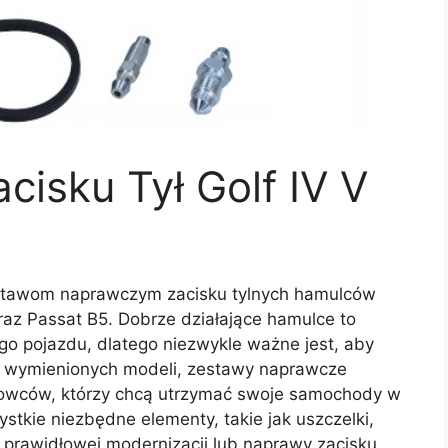
cisku Tył Golf IV V
zestawom naprawczym zacisku tylnych hamulców
oraz Passat B5. Dobrze działające hamulce to
o pojazdu, dlatego niezwykle ważne jest, aby
j wymienionych modeli, zestawy naprawcze
erowców, którzy chcą utrzymać swoje samochody w
stkie niezbędne elementy, takie jak uszczelki,
 prawidłowej modernizacji lub naprawy zacisku