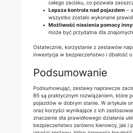
całego zacisku, co pozwala zaoszc
Lepsza kontrola nad pojazdem
– s
wszystko zostało wykonane prawid
Możliwość niesienia pomocy inn
może być przydatna dla znajomych 
Ostatecznie, korzystanie z zestawów nap
inwestycja w bezpieczeństwo i dbałość o
Podsumowanie
Podsumowując, zestawy naprawcze zacisku
B5 są praktycznym rozwiązaniem, które 
pojazdów w dobrym stanie. W artykule om
oraz korzyści wynikające z ich zastoso
znaczenie dla prawidłowego działania uk
bezpieczeństwo zarówno kierowcy, jak i 
jakości zestawy, które zapewnią trwałość