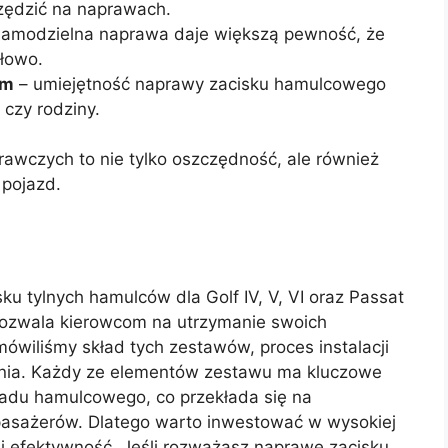
zędzić na naprawach.
amodzielna naprawa daje większą pewność, że
łowo.
ym
– umiejętność naprawy zacisku hamulcowego
czy rodziny.
rawczych to nie tylko oszczędność, ale również
 pojazd.
 tylnych hamulców dla Golf IV, V, VI oraz Passat
pozwala kierowcom na utrzymanie swoich
ówiliśmy skład tych zestawów, proces instalacji
wania. Każdy ze elementów zestawu ma kluczowe
ładu hamulcowego, co przekłada się na
pasażerów. Dlatego warto inwestować w wysokiej
 i efektywność. Jeśli rozważasz naprawę zacisku,