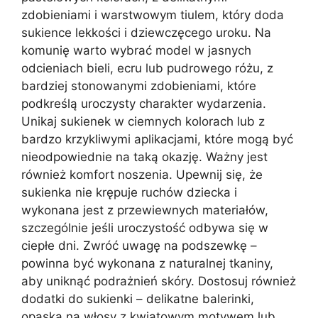
zdobieniami i warstwowym tiulem, który doda
sukience lekkości i dziewczęcego uroku. Na
komunię warto wybrać model w jasnych
odcieniach bieli, ecru lub pudrowego różu, z
bardziej stonowanymi zdobieniami, które
podkreślą uroczysty charakter wydarzenia.
Unikaj sukienek w ciemnych kolorach lub z
bardzo krzykliwymi aplikacjami, które mogą być
nieodpowiednie na taką okazję. Ważny jest
również komfort noszenia. Upewnij się, że
sukienka nie krępuje ruchów dziecka i
wykonana jest z przewiewnych materiałów,
szczególnie jeśli uroczystość odbywa się w
ciepłe dni. Zwróć uwagę na podszewkę –
powinna być wykonana z naturalnej tkaniny,
aby uniknąć podrażnień skóry. Dostosuj również
dodatki do sukienki – delikatne balerinki,
opaska na włosy z kwiatowym motywem lub