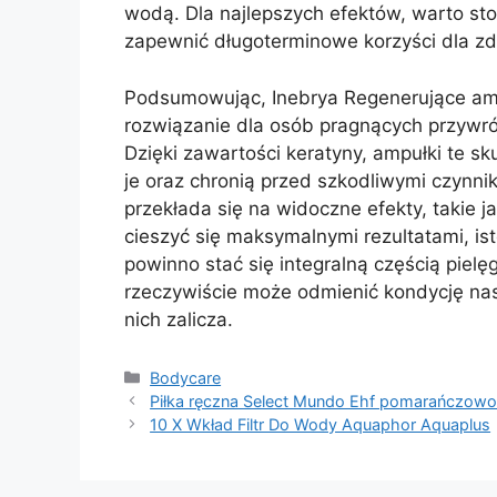
wodą. Dla najlepszych efektów, warto sto
zapewnić długoterminowe korzyści dla z
Podsumowując, Inebrya Regenerujące amp
rozwiązanie dla osób pragnących przywró
Dzięki zawartości keratyny, ampułki te s
je oraz chronią przed szkodliwymi czynni
przekłada się na widoczne efekty, takie 
cieszyć się maksymalnymi rezultatami, is
powinno stać się integralną częścią piel
rzeczywiście może odmienić kondycję na
nich zalicza.
Kategorie
Bodycare
Piłka ręczna Select Mundo Ehf pomarańczowo
10 X Wkład Filtr Do Wody Aquaphor Aquaplus