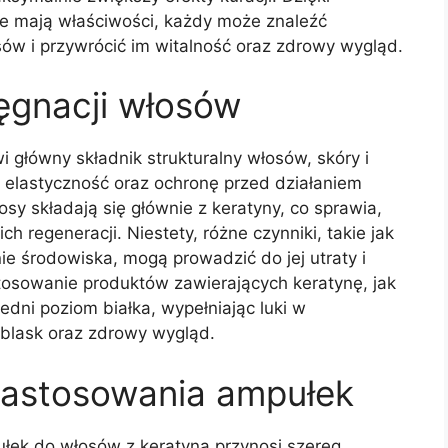
akie mają właściwości, każdy może znaleźć
ów i przywrócić im witalność oraz zdrowy wygląd.
lęgnacji włosów
wi główny składnik strukturalny włosów, skóry i
ę, elastyczność oraz ochronę przed działaniem
y składają się głównie z keratyny, co sprawia,
ch regeneracji. Niestety, różne czynniki, takie jak
ie środowiska, mogą prowadzić do jej utraty i
 stosowanie produktów zawierających keratynę, jak
dni poziom białka, wypełniając luki w
 blask oraz zdrowy wygląd.
 zastosowania ampułek
łek do włosów z keratyną przynosi szereg