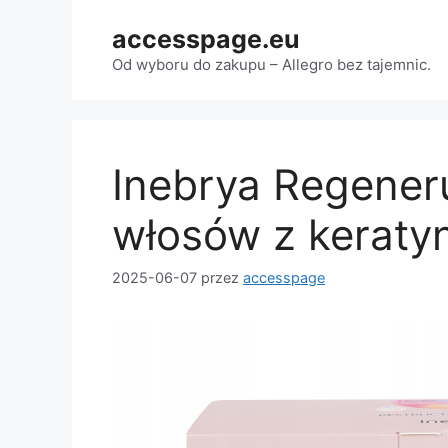
Przejdź
accesspage.eu
do
treści
Od wyboru do zakupu – Allegro bez tajemnic.
Inebrya Regener
włosów z keraty
2025-06-07
przez
accesspage