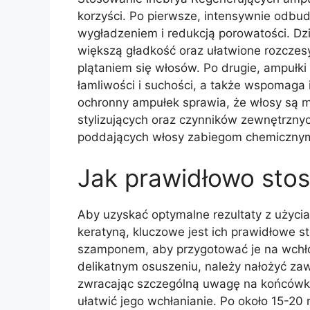
korzyści. Po pierwsze, intensywnie odbud
wygładzeniem i redukcją porowatości. D
większą gładkość oraz ułatwione rozczesy
plątaniem się włosów. Po drugie, ampułki
łamliwości i suchości, a także wspomaga 
ochronny ampułek sprawia, że włosy są mn
stylizujących oraz czynników zewnętrznyc
poddających włosy zabiegom chemicznym 
Jak prawidłowo sto
Aby uzyskać optymalne rezultaty z użyci
keratyną, kluczowe jest ich prawidłowe s
szamponem, aby przygotować je na wchło
delikatnym osuszeniu, należy nałożyć za
zwracając szczególną uwagę na końcówk
ułatwić jego wchłanianie. Po około 15-20