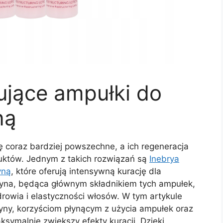
ujące ampułki do
ną
ę coraz bardziej powszechne, a ich regeneracja
któw. Jednym z takich rozwiązań są
Inebrya
yną
, które oferują intensywną kurację dla
tyna, będąca głównym składnikiem tych ampułek,
rowia i elastyczności włosów. W tym artykule
tyny, korzyściom płynącym z użycia ampułek oraz
ksymalnie zwiększy efekty kuracji. Dzięki