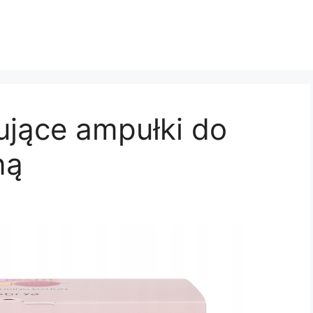
ujące ampułki do
ną