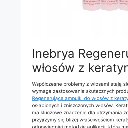
Inebrya Regener
włosów z keraty
Współczesne problemy z włosami stają si
wymaga zastosowania skutecznych produ
Regenerujące ampułki do włosów z kerat
osłabionych i zniszczonych włosów. Kera
ma kluczowe znaczenie dla utrzymania zd
przyjrzymy się bliżej właściwościom kera
odpowiedniej metodzie aplikacji, która ma