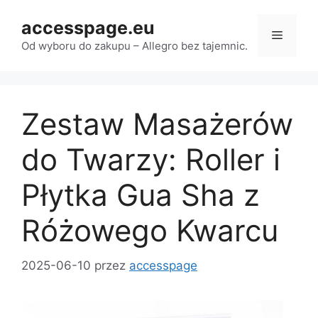
Przejdź
accesspage.eu
do
Menu
treści
Od wyboru do zakupu – Allegro bez tajemnic.
Zestaw Masażerów
do Twarzy: Roller i
Płytka Gua Sha z
Różowego Kwarcu
2025-06-10
przez
accesspage