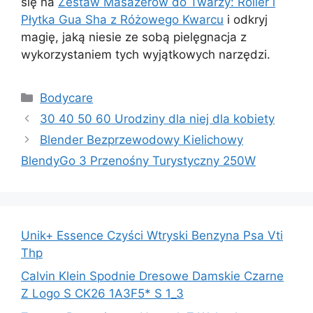
się na
Zestaw Masażerów do Twarzy: Roller i
Płytka Gua Sha z Różowego Kwarcu
i odkryj
magię, jaką niesie ze sobą pielęgnacja z
wykorzystaniem tych wyjątkowych narzędzi.
Kategorie
Bodycare
30 40 50 60 Urodziny dla niej dla kobiety
Blender Bezprzewodowy Kielichowy
BlendyGo 3 Przenośny Turystyczny 250W
Unik+ Essence Czyści Wtryski Benzyna Psa Vti
Thp
Calvin Klein Spodnie Dresowe Damskie Czarne
Z Logo S CK26 1A3F5* S 1_3