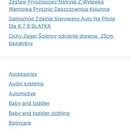
Zestaw Prysznicowy Natrysk Z Wylewką
Wannową Prysznic Deszczownicą Kolumna
Samochód Zdalnie Sterowany Auto Na Pilota
Dla 6 7 8 9LATKA
Cichy Zegar Ścienny odcienie drewna, 25cm,
bezgłośny
Accessories
Audio systems
Automotive
Baby and toddler
Baby and toddler clothing
Bodycare