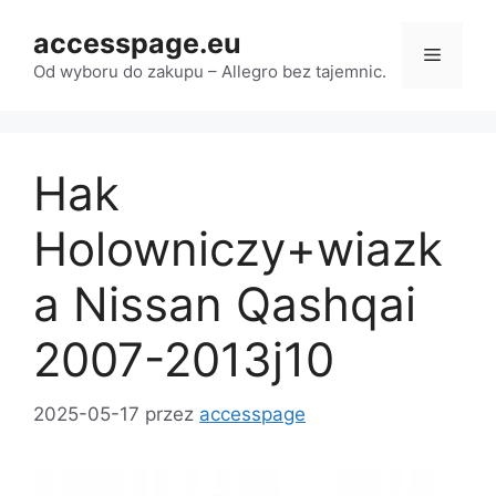
Przejdź
accesspage.eu
do
Menu
treści
Od wyboru do zakupu – Allegro bez tajemnic.
Hak
Holowniczy+wiazk
a Nissan Qashqai
2007-2013j10
2025-05-17
przez
accesspage