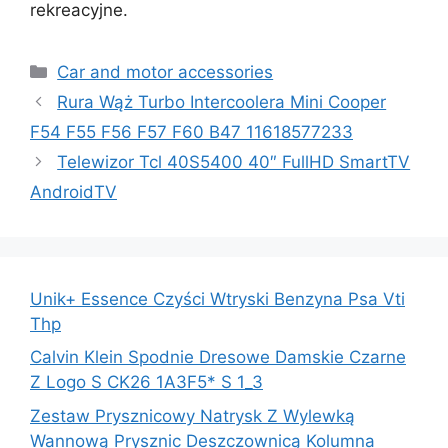
rekreacyjne.
Kategorie
Car and motor accessories
Rura Wąż Turbo Intercoolera Mini Cooper
F54 F55 F56 F57 F60 B47 11618577233
Telewizor Tcl 40S5400 40″ FullHD SmartTV
AndroidTV
Unik+ Essence Czyści Wtryski Benzyna Psa Vti
Thp
Calvin Klein Spodnie Dresowe Damskie Czarne
Z Logo S CK26 1A3F5* S 1_3
Zestaw Prysznicowy Natrysk Z Wylewką
Wannową Prysznic Deszczownicą Kolumna