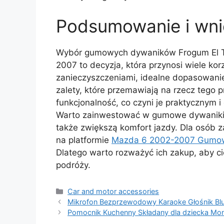
Podsumowanie i wni
Wybór gumowych dywaników Frogum El To
2007 to decyzja, która przynosi wiele ko
zanieczyszczeniami, idealne dopasowani
zalety, które przemawiają na rzecz tego p
funkcjonalność, co czyni je praktycznym
Warto zainwestować w gumowe dywaniki, kt
także zwiększą komfort jazdy. Dla osób
na platformie
Mazda 6 2002-2007 Gumowe
Dlatego warto rozważyć ich zakup, aby ci
podróży.
Kategorie
Car and motor accessories
Mikrofon Bezprzewodowy Karaoke Głośnik Blu
Pomocnik Kuchenny Składany dla dziecka Monte