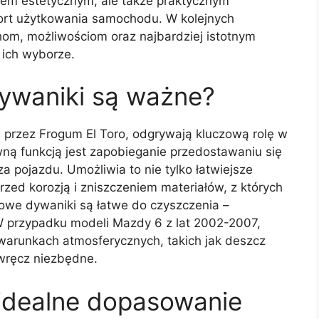
ntem estetycznym, ale także praktycznym
ort użytkowania samochodu. W kolejnych
chom, możliwościom oraz najbardziej istotnym
ich wyborze.
ywaniki są ważne?
 przez Frogum El Toro, odgrywają kluczową rolę w
wną funkcją jest zapobieganie przedostawaniu się
a pojazdu. Umożliwia to nie tylko łatwiejsze
rzed korozją i zniszczeniem materiałów, z których
we dywaniki są łatwe do czyszczenia –
W przypadku modeli Mazdy 6 z lat 2002-2007,
warunkach atmosferycznych, takich jak deszcz
wręcz niezbędne.
 idealne dopasowanie