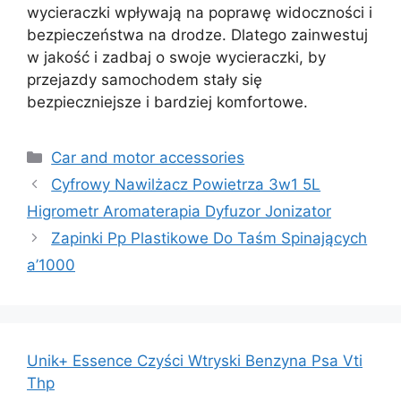
wycieraczki wpływają na poprawę widoczności i
bezpieczeństwa na drodze. Dlatego zainwestuj
w jakość i zadbaj o swoje wycieraczki, by
przejazdy samochodem stały się
bezpieczniejsze i bardziej komfortowe.
Kategorie
Car and motor accessories
Cyfrowy Nawilżacz Powietrza 3w1 5L
Higrometr Aromaterapia Dyfuzor Jonizator
Zapinki Pp Plastikowe Do Taśm Spinających
a’1000
Unik+ Essence Czyści Wtryski Benzyna Psa Vti
Thp