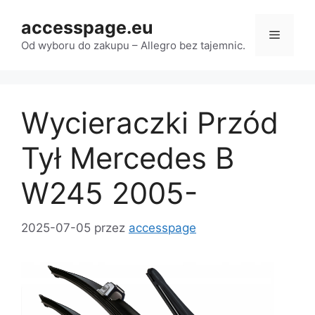
Przejdź
accesspage.eu
do
Menu
treści
Od wyboru do zakupu – Allegro bez tajemnic.
Wycieraczki Przód
Tył Mercedes B
W245 2005-
2025-07-05
przez
accesspage