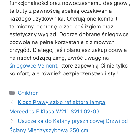
funkcjonalności oraz nowoczesnemu designowi,
te buty z pewnością spełnią oczekiwania
każdego użytkownika. Oferują one komfort
termiczny, ochronę przed poślizgiem oraz
estetyczny wygląd. Dobrze dobrane śniegowce
pozwolą na pełne korzystanie z zimowych
przygód. Dlatego, jeśli planujesz zakup obuwia
na nadchodzącą zimę, zwróć uwagę na
śniegowce Vemont
, które zapewnią Ci nie tylko
komfort, ale również bezpieczeństwo i styl!
Kategorie
Children
Klosz Prawy szkło reflektora lampa
Mercedes E Klasa W211 S211 02-09
Uszczelka do Kabiny prysznicowej Drzwi od
Ściany Międzyszybowa 250 cm