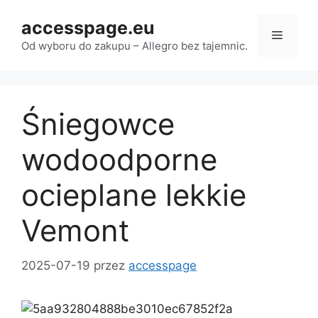
Przejdź
accesspage.eu
do
Menu
treści
Od wyboru do zakupu – Allegro bez tajemnic.
Śniegowce
wodoodporne
ocieplane lekkie
Vemont
2025-07-19
przez
accesspage