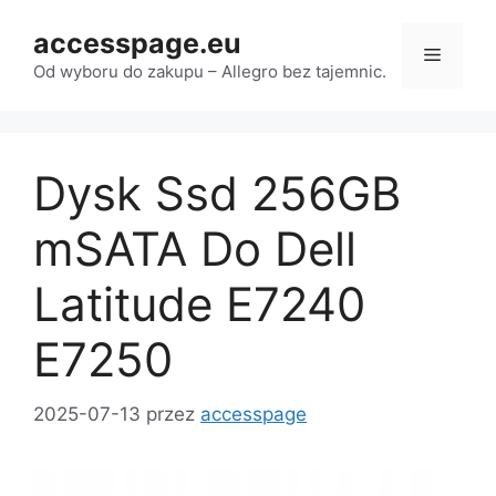
Przejdź
accesspage.eu
do
Menu
treści
Od wyboru do zakupu – Allegro bez tajemnic.
Dysk Ssd 256GB
mSATA Do Dell
Latitude E7240
E7250
2025-07-13
przez
accesspage