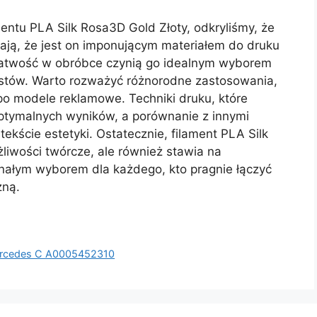
entu PLA Silk Rosa3D Gold Złoty, odkryliśmy, że
iają, że jest on imponującym materiałem do druku
 łatwość w obróbce czynią go idealnym wyborem
bystów. Warto rozważyć różnorodne zastosowania,
 po modele reklamowe. Techniki druku, które
ptymalnych wyników, a porównanie z innymi
ekście estetyki. Ostatecznie, filament PLA Silk
liwości twórcze, ale również stawia na
nałym wyborem dla każdego, kto pragnie łączyć
zną.
ercedes C A0005452310