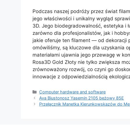
Podczas naszej podróży przez świat filam
jego właściwości i unikalny wygląd spraw
3D. Jego biodegradowalność, estetyka i
zarówno dla profesjonalistów, jak i hob
jakie oferuje ten filament — od dekoracji
omówiliśmy, są kluczowe dla uzyskania o
materiałami ujawnia jego przewagę w kont
Rosa3D Gold Złoty nie tylko zwiększa moż
zrównoważony rozwój, co czyni go dosko
innowacje z odpowiedzialnością ekologic
Kategorie
Computer hardware and software
Ava Biustonosz Yasemin 2105 beżowy 85E
Przełącznik Manetka Kierunkowskazów do M