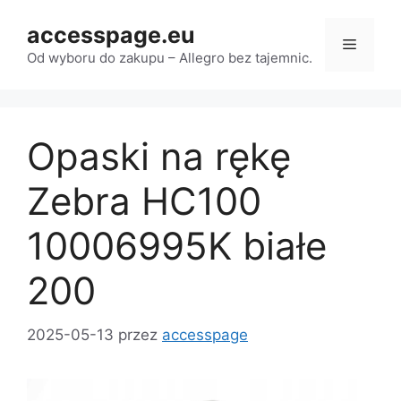
Przejdź
accesspage.eu
do
Menu
treści
Od wyboru do zakupu – Allegro bez tajemnic.
Opaski na rękę
Zebra HC100
10006995K białe
200
2025-05-13
przez
accesspage