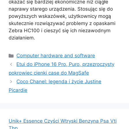
okazać się bardziej ekonomiczne niż ciągłe
naprawy starego urządzenia. Stosując się do
powyższych wskazówek, użytkownicy mogą
skutecznie rozwiązywać problemy z opaskami
Zebra HC100 i cieszyć się ich niezawodnym
działaniem.
Kategorie
Computer hardware and software
Etui do iPhone 16 Pro, Puro, przezroczysty
pokrowiec cienki case do MagSafe
Coco Chanel: legenda i życie Justine
Picardie
Unik+ Essence Czyści Wtryski Benzyna Psa Vti
Thp