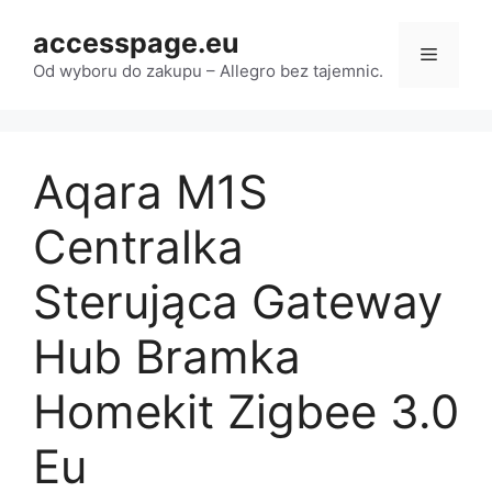
Przejdź
accesspage.eu
do
Menu
treści
Od wyboru do zakupu – Allegro bez tajemnic.
Aqara M1S
Centralka
Sterująca Gateway
Hub Bramka
Homekit Zigbee 3.0
Eu