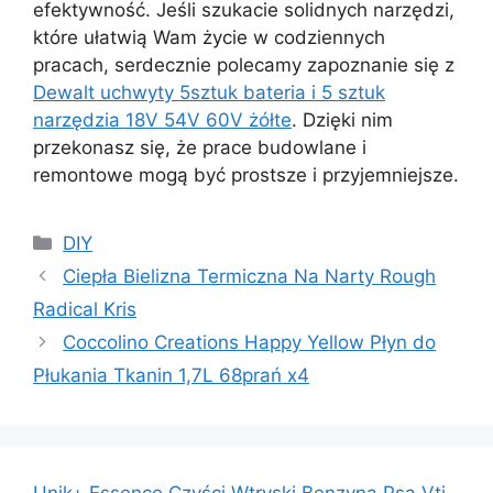
efektywność. Jeśli szukacie solidnych narzędzi,
które ułatwią Wam życie w codziennych
pracach, serdecznie polecamy zapoznanie się z
Dewalt uchwyty 5sztuk bateria i 5 sztuk
narzędzia 18V 54V 60V żółte
. Dzięki nim
przekonasz się, że prace budowlane i
remontowe mogą być prostsze i przyjemniejsze.
Kategorie
DIY
Ciepła Bielizna Termiczna Na Narty Rough
Radical Kris
Coccolino Creations Happy Yellow Płyn do
Płukania Tkanin 1,7L 68prań x4