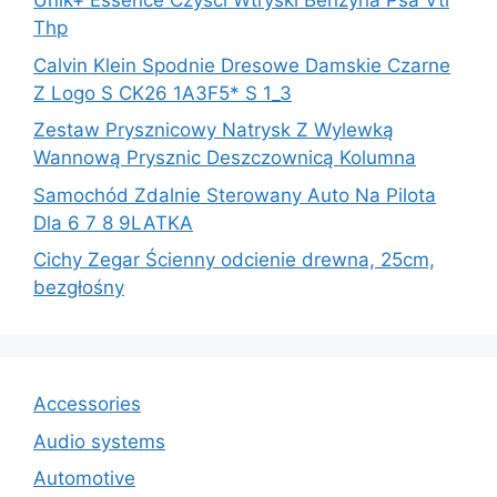
Unik+ Essence Czyści Wtryski Benzyna Psa Vti
Thp
Calvin Klein Spodnie Dresowe Damskie Czarne
Z Logo S CK26 1A3F5* S 1_3
Zestaw Prysznicowy Natrysk Z Wylewką
Wannową Prysznic Deszczownicą Kolumna
Samochód Zdalnie Sterowany Auto Na Pilota
Dla 6 7 8 9LATKA
Cichy Zegar Ścienny odcienie drewna, 25cm,
bezgłośny
Accessories
Audio systems
Automotive