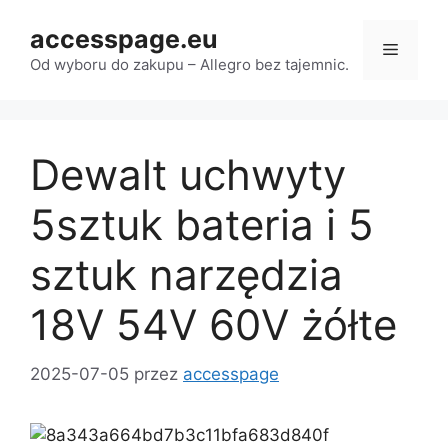
Przejdź
accesspage.eu
do
Menu
treści
Od wyboru do zakupu – Allegro bez tajemnic.
Dewalt uchwyty
5sztuk bateria i 5
sztuk narzędzia
18V 54V 60V żółte
2025-07-05
przez
accesspage