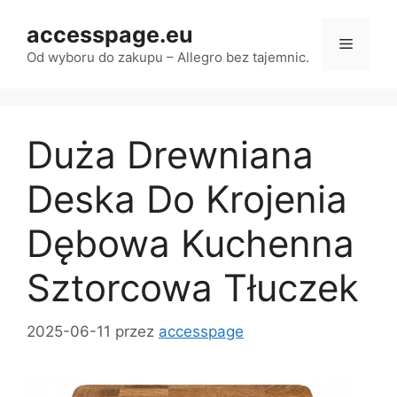
Przejdź
accesspage.eu
do
Menu
treści
Od wyboru do zakupu – Allegro bez tajemnic.
Duża Drewniana
Deska Do Krojenia
Dębowa Kuchenna
Sztorcowa Tłuczek
2025-06-11
przez
accesspage