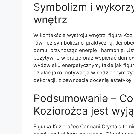
Symbolizm i wykorzy
wnętrz
W kontekście wystroju wnętrz, figura Kozio
również symboliczno-praktyczną. Jej ob
domu, przynosząc energię i harmonię. U
pozytywne wibracje oraz wspierać domown
wydźwięku energetycznym, takie jak figur
działać jako motywacja w codziennym życ
dekoracji, z pewnością docenią estetykę i 
Podsumowanie – Co s
Koziorożca jest wyj
Figurka Koziorożec Carmani Crystals to ni
nośnik głębokiego znaczenia. Oferując poł