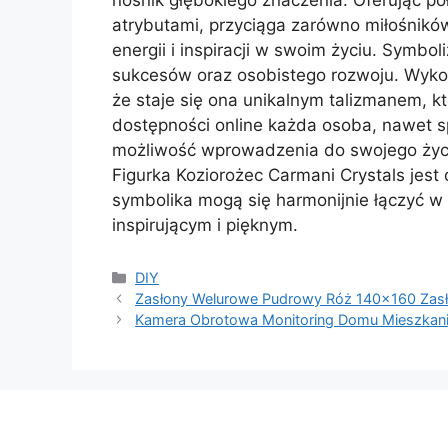
atrybutami, przyciąga zarówno miłośników 
energii i inspiracji w swoim życiu. Symbo
sukcesów oraz osobistego rozwoju. Wykorz
że staje się ona unikalnym talizmanem, k
dostępności online każda osoba, nawet s
możliwość wprowadzenia do swojego życia
Figurka Koziorożec Carmani Crystals jest
symbolika mogą się harmonijnie łączyć w 
inspirującym i pięknym.
Kategorie
DIY
Zasłony Welurowe Pudrowy Róż 140×160 Zasł
Kamera Obrotowa Monitoring Domu Mieszkania