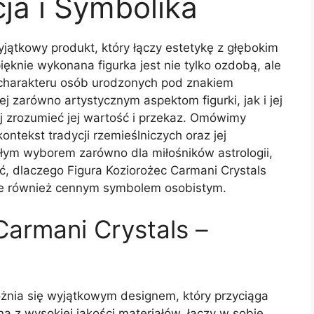
cja i Symbolika
yjątkowy produkt, który łączy estetykę z głębokim
ięknie wykonana figurka jest nie tylko ozdobą, ale
i charakteru osób urodzonych pod znakiem
ej zarówno artystycznym aspektom figurki, jak i jej
j zrozumieć jej wartość i przekaz. Omówimy
kontekst tradycji rzemieślniczych oraz jej
ałym wyborem zarówno dla miłośników astrologii,
ać, dlaczego Figura Koziorożec Carmani Crystals
ale również cennym symbolem osobistym.
Carmani Crystals –
óżnia się wyjątkowym designem, który przyciąga
a z wysokiej jakości materiałów, łączy w sobie