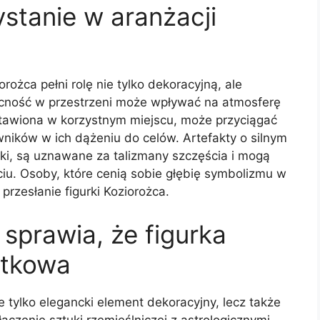
stanie w aranżacji
rożca pełni rolę nie tylko dekoracyjną, ale
ecność w przestrzeni może wpływać na atmosferę
stawiona w korzystnym miejscu, może przyciągać
ików w ich dążeniu do celów. Artefakty o silnym
ki, są uznawane za talizmany szczęścia i mogą
iu. Osoby, które cenią sobie głębię symbolizmu w
przesłanie figurki Koziorożca.
prawia, że figurka
ątkowa
e tylko elegancki element dekoracyjny, lecz także
ączenie sztuki rzemieślniczej z astrologicznymi