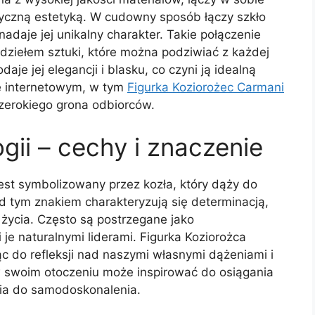
syczną estetyką. W cudowny sposób łączy szkło
adaje jej unikalny charakter. Takie połączenie
 dziełem sztuki, które można podziwiać z każdej
je jej elegancji i blasku, co czyni ją idealną
e internetowym, w tym
Figurka Koziorożec Carmani
szerokiego grona odbiorców.
gii – cechy i znaczenie
jest symbolizowany przez kozła, który dąży do
d tym znakiem charakteryzują się determinacją,
życia. Często są postrzegane jako
je naturalnymi liderami. Figurka Koziorożca
c do refleksji nad naszymi własnymi dążeniami i
w swoim otoczeniu może inspirować do osiągania
ia do samodoskonalenia.