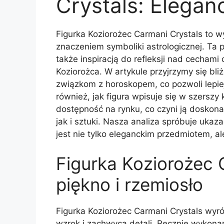
Crystals: Elegan
Figurka Koziorożec Carmani Crystals to w
znaczeniem symboliki astrologicznej. Ta p
także inspiracją do refleksji nad cecham
Koziorożca. W artykule przyjrzymy się bliż
związkom z horoskopem, co pozwoli lepie
również, jak figura wpisuje się w szerszy 
dostępność na rynku, co czyni ją doskon
jak i sztuki. Nasza analiza spróbuje ukaz
jest nie tylko eleganckim przedmiotem, 
Figurka Koziorożec 
piękno i rzemiosło
Figurka Koziorożec Carmani Crystals wyr
wzrok i zachwyca detali. Ręcznie wykonan