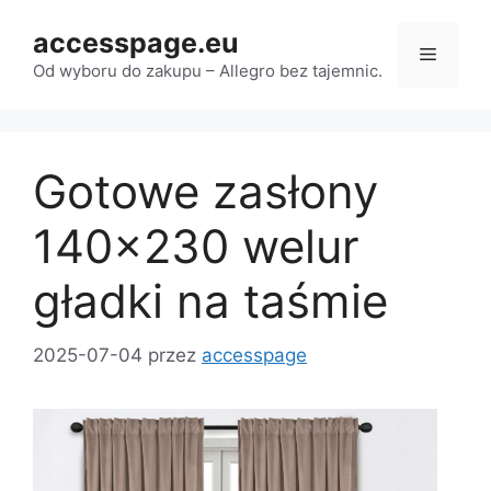
Przejdź
accesspage.eu
do
Menu
treści
Od wyboru do zakupu – Allegro bez tajemnic.
Gotowe zasłony
140×230 welur
gładki na taśmie
2025-07-04
przez
accesspage