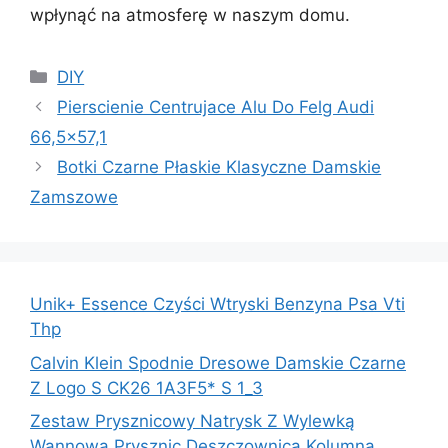
wpłynąć na atmosferę w naszym domu.
Kategorie
DIY
Pierscienie Centrujace Alu Do Felg Audi
66,5×57,1
Botki Czarne Płaskie Klasyczne Damskie
Zamszowe
Unik+ Essence Czyści Wtryski Benzyna Psa Vti
Thp
Calvin Klein Spodnie Dresowe Damskie Czarne
Z Logo S CK26 1A3F5* S 1_3
Zestaw Prysznicowy Natrysk Z Wylewką
Wannową Prysznic Deszczownicą Kolumna