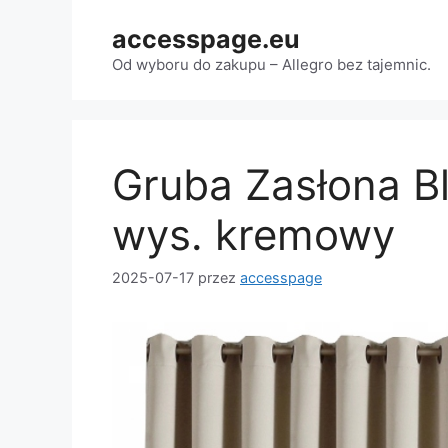
Przejdź
accesspage.eu
do
treści
Od wyboru do zakupu – Allegro bez tajemnic.
Gruba Zasłona B
wys. kremowy
2025-07-17
przez
accesspage