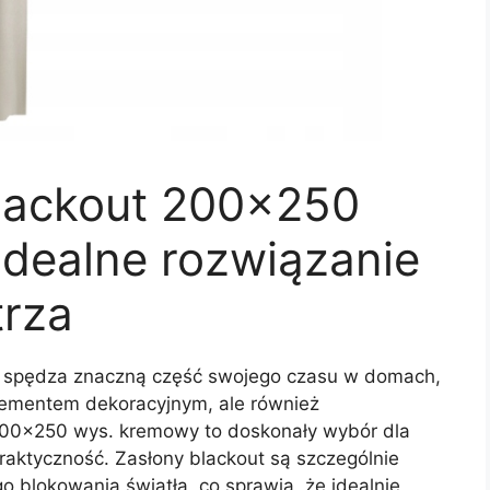
lackout 200×250
idealne rozwiązanie
rza
ób spędza znaczną część swojego czasu w domach,
elementem dekoracyjnym, ale również
200×250 wys. kremowy to doskonały wybór dla
praktyczność. Zasłony blackout są szczególnie
 blokowania światła, co sprawia, że idealnie