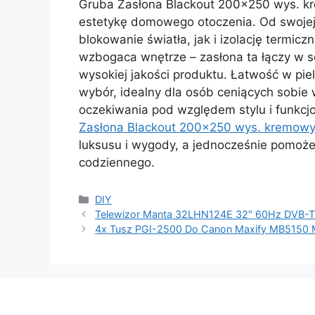
Gruba Zasłona Blackout 200×250 wys. kr
estetykę domowego otoczenia. Od swojej 
blokowanie światła, jak i izolację termic
wzbogaca wnętrze – zasłona ta łączy w 
wysokiej jakości produktu. Łatwość w piel
wybór, idealny dla osób ceniących sobie w
oczekiwania pod względem stylu i funkc
Zasłona Blackout 200×250 wys. kremowy
luksusu i wygody, a jednocześnie pomoże
codziennego.
Kategorie
DIY
Telewizor Manta 32LHN124E 32″ 60Hz DVB-
4x Tusz PGI-2500 Do Canon Maxify MB5150