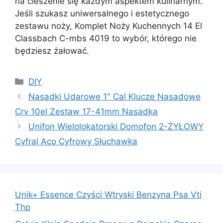
na cieszenie się każdym aspektem kulinarnym.
Jeśli szukasz uniwersalnego i estetycznego
zestawu noży, Komplet Noży Kuchennych 14 El
Classbach C-mbs 4019 to wybór, którego nie
będziesz żałować.
Kategorie
DIY
Nasadki Udarowe 1″ Cal Klucze Nasadowe
Crv 10el Zestaw 17-41mm Nasadka
Unifon Wielolokatorski Domofon 2-ŻYŁOWY
Cyfral Aco Cyfrowy Słuchawka
Unik+ Essence Czyści Wtryski Benzyna Psa Vti
Thp