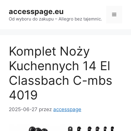
Przejdź
accesspage.eu
do
Menu
treści
Od wyboru do zakupu – Allegro bez tajemnic.
Komplet Noży
Kuchennych 14 El
Classbach C-mbs
4019
2025-06-27
przez
accesspage