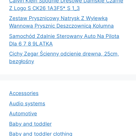
Calvin Klein Spodnie Dresowe Damskie Czarne
Z Logo S CK26 1A3F5* S 1_3
Zestaw Prysznicowy Natrysk Z Wylewką
Wannową Prysznic Deszczownicą Kolumna
Samochód Zdalnie Sterowany Auto Na Pilota
Dla 6 7 8 9LATKA
Cichy Zegar Ścienny odcienie drewna, 25cm,
bezgłośny
Accessories
Audio systems
Automotive
Baby and toddler
Baby and toddler clothing