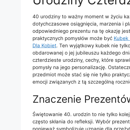
40 urodziny to ważny moment w życiu ka
dotychczasowe osiągnięcia, marzenia i p
odpowiedniego prezentu na tę okazję jest
praktycznych pomysłów może być
Kubek 
Dla Kobiet
. Ten wyjątkowy kubek nie tylko
obdarowanej o jej jubileuszu każdego d
czterdzieste urodziny, cechy, które spraw
pomysły na jego personalizację. Ostateczn
przedmiot może stać się nie tylko prakty
emocji związanych z tą szczególną roczni
Znaczenie Prezentó
Świętowanie 40. urodzin to nie tylko kole
często skłania do refleksji. Wybór preze
ponieważ symbolizuje uznanie dla przeżyt