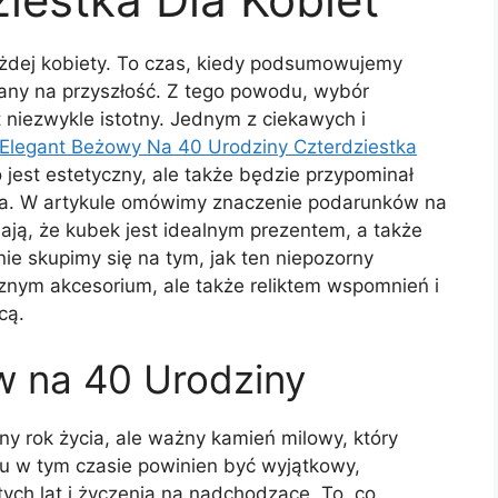
żdej kobiety. To czas, kiedy podsumowujemy
lany na przyszłość. Z tego powodu, wybór
 niezwykle istotny. Jednym z ciekawych i
Elegant Beżowy Na 40 Urodziny Czterdziestka
 jest estetyczny, ale także będzie przypominał
nia. W artykule omówimy znaczenie podarunków na
iają, że kubek jest idealnym prezentem, a także
ie skupimy się na tym, jak ten niepozorny
cznym akcesorium, ale także reliktem wspomnień i
cą.
w na 40 Urodziny
jny rok życia, ale ważny kamień milowy, który
ntu w tym czasie powinien być wyjątkowy,
ych lat i życzenia na nadchodzące. To, co