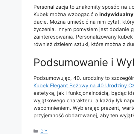
Personalizacja to znakomity sposób na u
Kubek można wzbogacić o
indywidualny
dacie. Można umieścić na nim cytat, któr
życzenia. Innym pomysłem jest dodanie gra
zainteresowania. Personalizowany kubek s
również dziełem sztuki, które można z 
Podsumowanie i Wyb
Podsumowując, 40. urodziny to szczególn
Kubek Elegant Beżowy na 40 Urodziny Czt
estetyką, jak i funkcjonalnością, będąc 
wyjątkowego charakteru, a każdy łyk napo
wspomnieniem. Wybierając prezent, wart
przyjemność obdarowanej, aby ten wyjątk
Kategorie
DIY