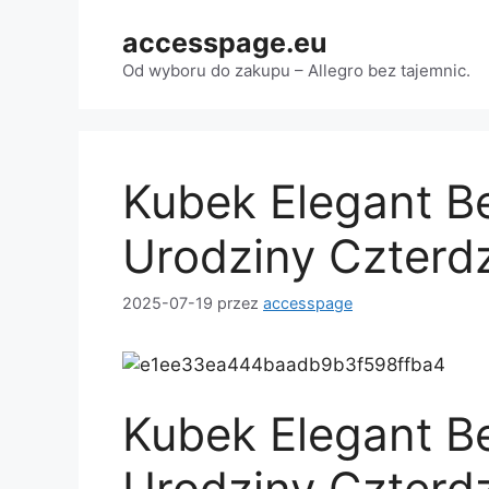
Przejdź
accesspage.eu
do
treści
Od wyboru do zakupu – Allegro bez tajemnic.
Kubek Elegant 
Urodziny Czterdz
2025-07-19
przez
accesspage
Kubek Elegant 
Urodziny Czterdz