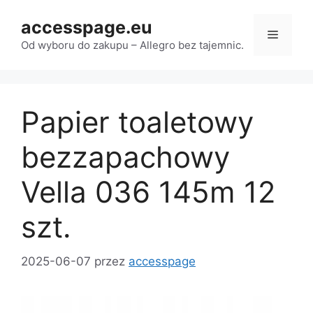
Przejdź
accesspage.eu
do
Menu
treści
Od wyboru do zakupu – Allegro bez tajemnic.
Papier toaletowy
bezzapachowy
Vella 036 145m 12
szt.
2025-06-07
przez
accesspage