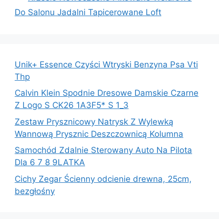
Do Salonu Jadalni Tapicerowane Loft
Unik+ Essence Czyści Wtryski Benzyna Psa Vti
Thp
Calvin Klein Spodnie Dresowe Damskie Czarne
Z Logo S CK26 1A3F5* S 1_3
Zestaw Prysznicowy Natrysk Z Wylewką
Wannową Prysznic Deszczownicą Kolumna
Samochód Zdalnie Sterowany Auto Na Pilota
Dla 6 7 8 9LATKA
Cichy Zegar Ścienny odcienie drewna, 25cm,
bezgłośny