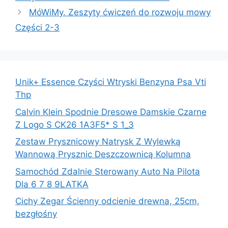
MóWiMy. Zeszyty ćwiczeń do rozwoju mowy
Części 2-3
Unik+ Essence Czyści Wtryski Benzyna Psa Vti
Thp
Calvin Klein Spodnie Dresowe Damskie Czarne
Z Logo S CK26 1A3F5* S 1_3
Zestaw Prysznicowy Natrysk Z Wylewką
Wannową Prysznic Deszczownicą Kolumna
Samochód Zdalnie Sterowany Auto Na Pilota
Dla 6 7 8 9LATKA
Cichy Zegar Ścienny odcienie drewna, 25cm,
bezgłośny