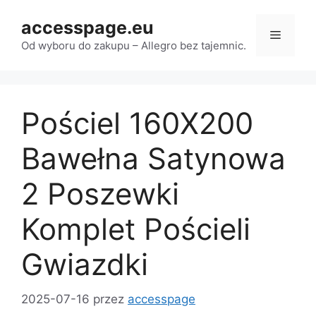
Przejdź
accesspage.eu
do
Menu
treści
Od wyboru do zakupu – Allegro bez tajemnic.
Pościel 160X200
Bawełna Satynowa
2 Poszewki
Komplet Pościeli
Gwiazdki
2025-07-16
przez
accesspage