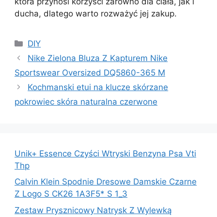
która przynosi korzyści zarówno dla ciała, jak i
ducha, dlatego warto rozważyć jej zakup.
Kategorie
DIY
Nike Zielona Bluza Z Kapturem Nike
Sportswear Oversized DQ5860-365 M
Kochmanski etui na klucze skórzane
pokrowiec skóra naturalna czerwone
Unik+ Essence Czyści Wtryski Benzyna Psa Vti
Thp
Calvin Klein Spodnie Dresowe Damskie Czarne
Z Logo S CK26 1A3F5* S 1_3
Zestaw Prysznicowy Natrysk Z Wylewką