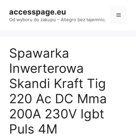
Przejdź
accesspage.eu
do
Menu
treści
Od wyboru do zakupu – Allegro bez tajemnic.
Spawarka
Inwerterowa
Skandi Kraft Tig
220 Ac DC Mma
200A 230V Igbt
Puls 4M