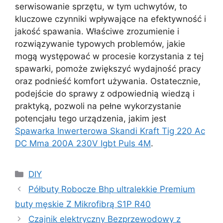
serwisowanie sprzętu, w tym uchwytów, to
kluczowe czynniki wpływające na efektywność i
jakość spawania. Właściwe zrozumienie i
rozwiązywanie typowych problemów, jakie
mogą występować w procesie korzystania z tej
spawarki, pomoże zwiększyć wydajność pracy
oraz podnieść komfort używania. Ostatecznie,
podejście do sprawy z odpowiednią wiedzą i
praktyką, pozwoli na pełne wykorzystanie
potencjału tego urządzenia, jakim jest
Spawarka Inwerterowa Skandi Kraft Tig 220 Ac
DC Mma 200A 230V Igbt Puls 4M
.
Kategorie
DIY
Półbuty Robocze Bhp ultralekkie Premium
buty męskie Z Mikrofibrą S1P R40
Czajnik elektryczny Bezprzewodowy z