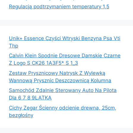
Regulacją podtrzymaniem temperatury 1,5
Unik+ Essence Czyści Wtryski Benzyna Psa Vti
Thp
Calvin Klein Spodnie Dresowe Damskie Czarne
Z Logo S CK26 1A3F5* S 1_3
Zestaw Prysznicowy Natrysk Z Wylewką
Wannową Prysznic Deszczownicą Kolumna
Samochód Zdalnie Sterowany Auto Na Pilota
Dla 6 7 8 9LATKA
Cichy Zegar Ścienny odcienie drewna, 25cm,
bezgłośny