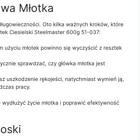
awa Młotka
 długowieczności. Oto kilka ważnych kroków, które
tek Ciesielski Steelmaster 600g 51-037:
 użyciu młotek powinno się wyczyścić z resztek
cznie sprawdzać, czy główka młotka jest
z uszkodzenie rękojeści, natychmiast wymień ją,
dczas pracy.
wydłużyć życie młotka i poprawić efektywność
oski