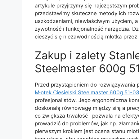
artykule przyjrzymy się najczęstszym pr
przedstawimy skuteczne metody ich roz
uszkodzeniami, niewłaściwym użyciem, a
żywotność i funkcjonalność narzędzia. D
cieszyć się niezawodnością młotka przez w
Zakup i zalety Stanl
Steelmaster 600g 5
Przed przystąpieniem do rozwiązywania
Młotek Ciesielski Steelmaster 600g 51-0
profesjonalistów. Jego ergonomiczna ko
doskonałą równowagę między siłą a precy
co zwiększa trwałość i pozwala na efek
prowadzić do problemów, jak np. złamani
pierwszym krokiem jest ocena stanu młot
jego użycia, aby zapobiec przyszłym usz