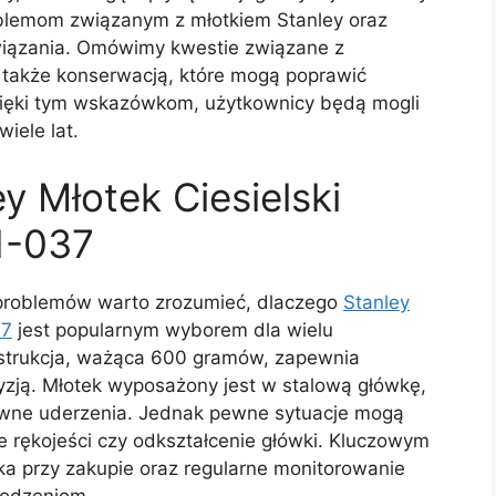
oblemom związanym z młotkiem Stanley oraz
wiązania. Omówimy kwestie związane z
 także konserwacją, które mogą poprawić
zięki tym wskazówkom, użytkownicy będą mogli
iele lat.
ey Młotek Ciesielski
1-037
 problemów warto zrozumieć, dlaczego
Stanley
37
jest popularnym wyborem dla wielu
nstrukcja, ważąca 600 gramów, zapewnia
zją. Młotek wyposażony jest w stalową główkę,
tywne uderzenia. Jednak pewne sytuacje mogą
e rękojeści czy odkształcenie główki. Kluczowym
ka przy zakupie oraz regularne monitorowanie
kodzeniom.