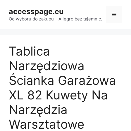
Przejdź
accesspage.eu
do
Menu
treści
Od wyboru do zakupu – Allegro bez tajemnic.
Tablica
Narzędziowa
Ścianka Garażowa
XL 82 Kuwety Na
Narzędzia
Warsztatowe