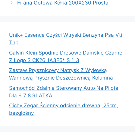
Firana Gotowa Kółka 200X230 Prosta
Unik+ Essence Czyści Wtryski Benzyna Psa Vti
Thp
Calvin Klein Spodnie Dresowe Damskie Czarne
Z Logo S CK26 1A3F5* S 1_3
Zestaw Prysznicowy Natrysk Z Wylewką
Wannową Prysznic Deszczownicą Kolumna
Samochód Zdalnie Sterowany Auto Na Pilota
Dla 6 7 8 9LATKA
Cichy Zegar Ścienny odcienie drewna, 25cm,
bezgłośny