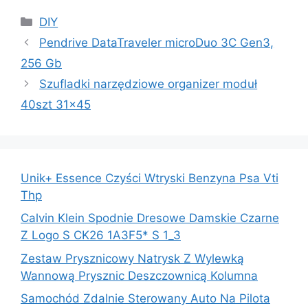
Kategorie
DIY
Pendrive DataTraveler microDuo 3C Gen3,
256 Gb
Szufladki narzędziowe organizer moduł
40szt 31×45
Unik+ Essence Czyści Wtryski Benzyna Psa Vti
Thp
Calvin Klein Spodnie Dresowe Damskie Czarne
Z Logo S CK26 1A3F5* S 1_3
Zestaw Prysznicowy Natrysk Z Wylewką
Wannową Prysznic Deszczownicą Kolumna
Samochód Zdalnie Sterowany Auto Na Pilota