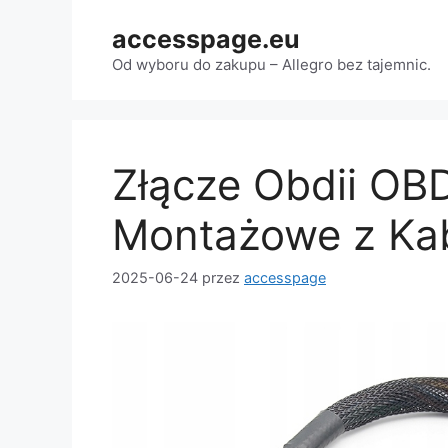
Przejdź
accesspage.eu
do
treści
Od wyboru do zakupu – Allegro bez tajemnic.
Złącze Obdii OB
Montażowe z Ka
2025-06-24
przez
accesspage