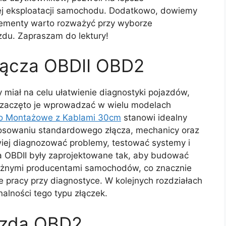
nej eksploatacji samochodu. Dodatkowo, dowiemy
 elementy warto rozważyć przy wyborze
du. Zapraszam do lektury!
łącza OBDII OBD2
 miał na celu ułatwienie diagnostyki pojazdów,
to zaczęto je wprowadzać w wielu modelach
do Montażowe z Kablami 30cm
stanowi idealny
stosowaniu standardowego złącza, mechanicy oraz
ej diagnozować problemy, testować systemy i
 OBDII były zaprojektowane tak, aby budować
óżnymi producentami samochodów, co znacznie
e pracy przy diagnostyce. W kolejnych rozdziałach
alności tego typu złączek.
azda OBD2