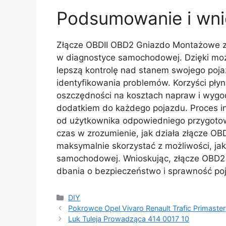
Podsumowanie i wni
Złącze OBDII OBD2 Gniazdo Montażowe z
w diagnostyce samochodowej. Dzięki możl
lepszą kontrolę nad stanem swojego poja
identyfikowania problemów. Korzyści płyn
oszczędności na kosztach napraw i wygoda
dodatkiem do każdego pojazdu. Proces in
od użytkownika odpowiedniego przygotow
czas w zrozumienie, jak działa złącze OBDI
maksymalnie skorzystać z możliwości, ja
samochodowej. Wnioskując, złącze OBD2 t
dbania o bezpieczeństwo i sprawność po
Kategorie
DIY
Pokrowce Opel Vivaro Renault Trafic Primaster
Luk Tuleja Prowadząca 414 0017 10