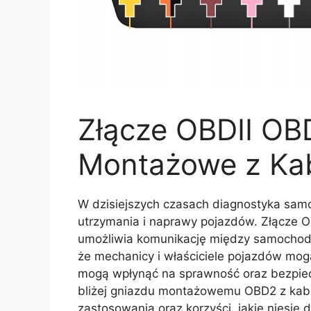
Złącze OBDII OB
Montażowe z Ka
W dzisiejszych czasach diagnostyka sa
utrzymania i naprawy pojazdów. Złącze OB
umożliwia komunikację między samochod
że mechanicy i właściciele pojazdów mog
mogą wpłynąć na sprawność oraz bezpiec
bliżej gniazdu montażowemu OBD2 z kabla
zastosowania oraz korzyści, jakie niesie 