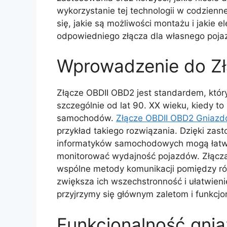
wykorzystanie tej technologii w codzien
się, jakie są możliwości montażu i jakie
odpowiedniego złącza dla własnego pojaz
Wprowadzenie do Z
Złącze OBDII OBD2 jest standardem, który
szczególnie od lat 90. XX wieku, kiedy 
samochodów.
Złącze OBDII OBD2 Gniaz
przykład takiego rozwiązania. Dzięki za
informatyków samochodowych mogą łatwi
monitorować wydajność pojazdów. Złącza
wspólne metody komunikacji pomiędzy r
zwiększa ich wszechstronność i ułatwieni
przyjrzymy się głównym zaletom i funkcjon
Funkcjonalność gni