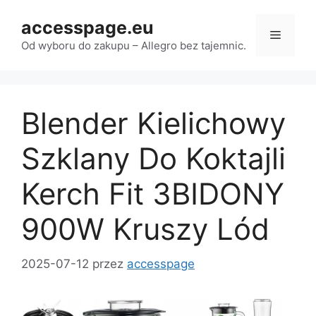
Przejdź
accesspage.eu
do
Menu
treści
Od wyboru do zakupu – Allegro bez tajemnic.
Blender Kielichowy
Szklany Do Koktajli
Kerch Fit 3BIDONY
900W Kruszy Lód
2025-07-12
przez
accesspage