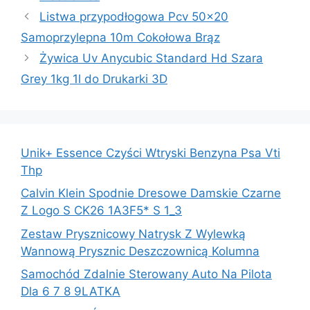
Listwa przypodłogowa Pcv 50×20
Samoprzylepna 10m Cokołowa Brąz
Żywica Uv Anycubic Standard Hd Szara
Grey 1kg 1l do Drukarki 3D
Unik+ Essence Czyści Wtryski Benzyna Psa Vti
Thp
Calvin Klein Spodnie Dresowe Damskie Czarne
Z Logo S CK26 1A3F5* S 1_3
Zestaw Prysznicowy Natrysk Z Wylewką
Wannową Prysznic Deszczownicą Kolumna
Samochód Zdalnie Sterowany Auto Na Pilota
Dla 6 7 8 9LATKA