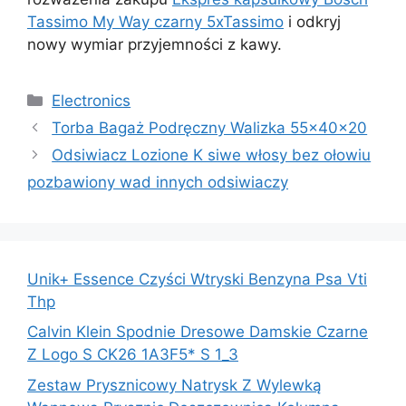
Tassimo My Way czarny 5xTassimo
i odkryj
nowy wymiar przyjemności z kawy.
Kategorie
Electronics
Torba Bagaż Podręczny Walizka 55x40x20
Odsiwiacz Lozione K siwe włosy bez ołowiu
pozbawiony wad innych odsiwiaczy
Unik+ Essence Czyści Wtryski Benzyna Psa Vti
Thp
Calvin Klein Spodnie Dresowe Damskie Czarne
Z Logo S CK26 1A3F5* S 1_3
Zestaw Prysznicowy Natrysk Z Wylewką