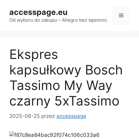
Przejdź
accesspage.eu
do
Menu
treści
Od wyboru do zakupu – Allegro bez tajemnic.
Ekspres
kapsułkowy Bosch
Tassimo My Way
czarny 5xTassimo
2025-06-25
przez
accesspage