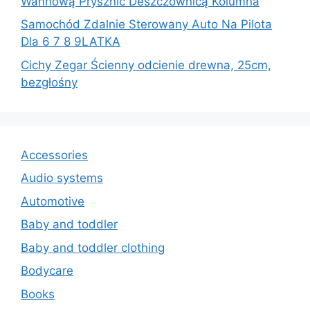
Wannową Prysznic Deszczownicą Kolumna
Samochód Zdalnie Sterowany Auto Na Pilota
Dla 6 7 8 9LATKA
Cichy Zegar Ścienny odcienie drewna, 25cm,
bezgłośny
Accessories
Audio systems
Automotive
Baby and toddler
Baby and toddler clothing
Bodycare
Books