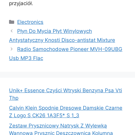
przyjaciół.
Kategorie
Electronics
Płyn Do Mycia Płyt Winylowych
Antystatyczny Knosti Disco-antistat Mixture
Radio Samochodowe Pioneer MVH-09UBG
Usb MP3 Flac
Unik+ Essence Czyści Wtryski Benzyna Psa Vti
Thp
Calvin Klein Spodnie Dresowe Damskie Czarne
Z Logo S CK26 1A3F5* S 1_3
Zestaw Prysznicowy Natrysk Z Wylewką
Wannową Prysznic Deszczownicą Kolumna