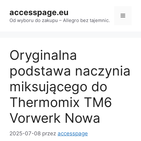
Przejdź
accesspage.eu
do
Menu
treści
Od wyboru do zakupu – Allegro bez tajemnic.
Oryginalna
podstawa naczynia
miksującego do
Thermomix TM6
Vorwerk Nowa
2025-07-08
przez
accesspage