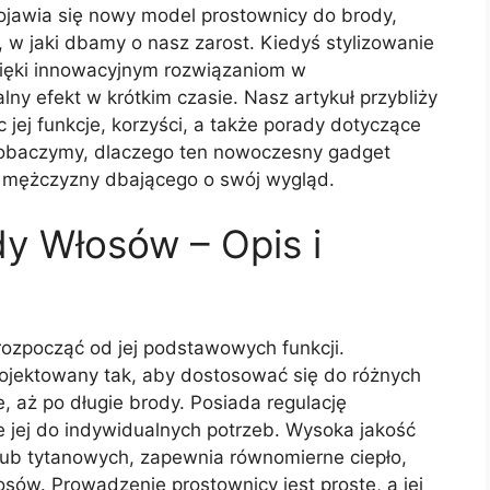
ojawia się nowy model prostownicy do brody,
 w jaki dbamy o nasz zarost. Kiedyś stylizowanie
zięki innowacyjnym rozwiązaniom w
ny efekt w krótkim czasie. Nasz artykuł przybliży
jej funkcje, korzyści, a także porady dotyczące
. Zobaczymy, dlaczego ten nowoczesny gadget
o mężczyzny dbającego o swój wygląd.
y Włosów – Opis i
ozpocząć od jej podstawowych funkcji.
ojektowany tak, aby dostosować się do różnych
e, aż po długie brody. Posiada regulację
 jej do indywidualnych potrzeb. Wysoka jakość
lub tytanowych, zapewnia równomierne ciepło,
osów. Prowadzenie prostownicy jest proste, a jej