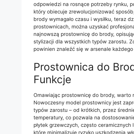
odpowiedzi na rosnące potrzeby rynku, p
który obiecuje zrewolucjonizować sposób,
brody wymagało czasu i wysiłku, teraz d
prostownicach, można uzyskać profesjonal
najnowszą prostownicę do brody, opisując 
stylizacji dla wszystkich typów zarostu
powinien znaleźć się w arsenale każdeg
Prostownica do Brod
Funkcje
Omawiając prostownicę do brody, warto r
Nowoczesny model prostownicy jest zapr
typów zarostu – od krótkich, przez średni
temperatury, co pozwala na dostosowanie
płytek grzewczych, często ceramicznych 
które minimalizuje ryzyko uszkodzenia wł