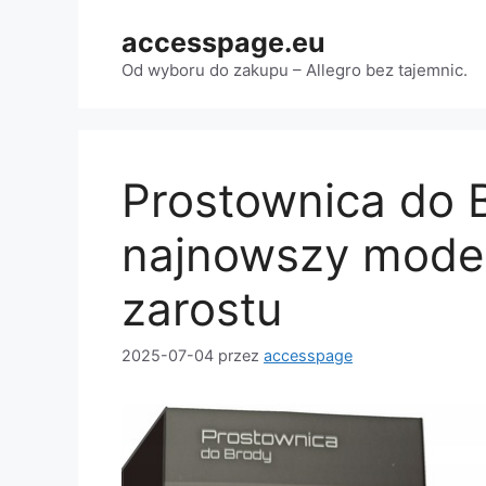
Przejdź
accesspage.eu
do
treści
Od wyboru do zakupu – Allegro bez tajemnic.
Prostownica do 
najnowszy model
zarostu
2025-07-04
przez
accesspage