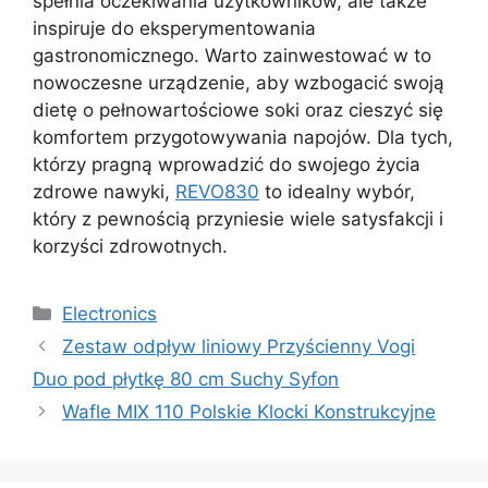
spełnia oczekiwania użytkowników, ale także
inspiruje do eksperymentowania
gastronomicznego. Warto zainwestować w to
nowoczesne urządzenie, aby wzbogacić swoją
dietę o pełnowartościowe soki oraz cieszyć się
komfortem przygotowywania napojów. Dla tych,
którzy pragną wprowadzić do swojego życia
zdrowe nawyki,
REVO830
to idealny wybór,
który z pewnością przyniesie wiele satysfakcji i
korzyści zdrowotnych.
Kategorie
Electronics
Zestaw odpływ liniowy Przyścienny Vogi
Duo pod płytkę 80 cm Suchy Syfon
Wafle MIX 110 Polskie Klocki Konstrukcyjne