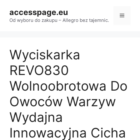
Przejdź
accesspage.eu
do
Menu
treści
Od wyboru do zakupu – Allegro bez tajemnic.
Wyciskarka
REVO830
Wolnoobrotowa Do
Owoców Warzyw
Wydajna
Innowacyjna Cicha