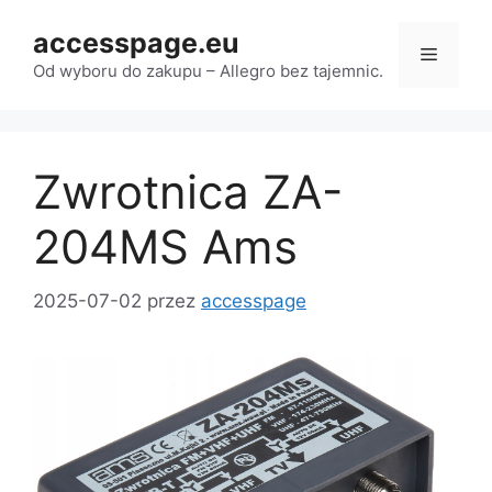
Przejdź
accesspage.eu
do
Menu
treści
Od wyboru do zakupu – Allegro bez tajemnic.
Zwrotnica ZA-
204MS Ams
2025-07-02
przez
accesspage