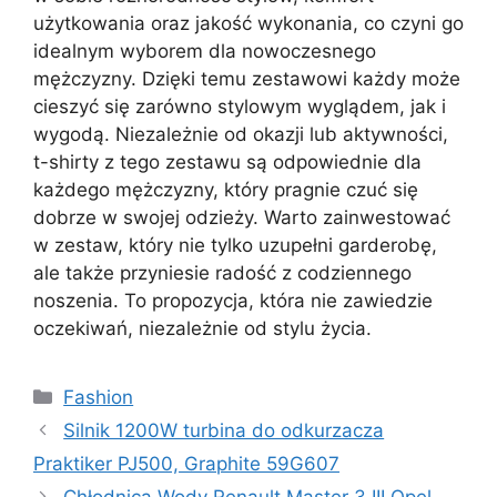
użytkowania oraz jakość wykonania, co czyni go
idealnym wyborem dla nowoczesnego
mężczyzny. Dzięki temu zestawowi każdy może
cieszyć się zarówno stylowym wyglądem, jak i
wygodą. Niezależnie od okazji lub aktywności,
t-shirty z tego zestawu są odpowiednie dla
każdego mężczyzny, który pragnie czuć się
dobrze w swojej odzieży. Warto zainwestować
w zestaw, który nie tylko uzupełni garderobę,
ale także przyniesie radość z codziennego
noszenia. To propozycja, która nie zawiedzie
oczekiwań, niezależnie od stylu życia.
Kategorie
Fashion
Silnik 1200W turbina do odkurzacza
Praktiker PJ500, Graphite 59G607
Chłodnica Wody Renault Master 3 III Opel