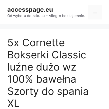
Przejdź
accesspage.eu
do
Menu
treści
Od wyboru do zakupu – Allegro bez tajemnic.
5x Cornette
Bokserki Classic
luźne dużo wz
100% bawełna
Szorty do spania
XL