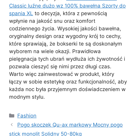
Classic luźne dużo wz 100% bawełna Szorty do
spania XL
to decyzja, która z pewnością
wpłynie na jakość snu oraz komfort
codziennego życia. Wysokiej jakości bawełna,
oryginalny design oraz wygodny krój to cechy,
które sprawiają, że bokserki te są doskonałym
wyborem na wiele okazji. Prawidłowa
pielęgnacja tych ubrań wydłuża ich żywotność i
pozwala cieszyć się nimi przez długi czas.
Warto więc zainwestować w produkt, który
łączy w sobie estetykę oraz funkcjonalność, aby
każda noc była przyjemnym doświadczeniem w
modnym stylu.
Kategorie
Fashion
Pogo skoczek Qu-ax markowy Mocny pogo
stick monolit Solidny 50-80kg