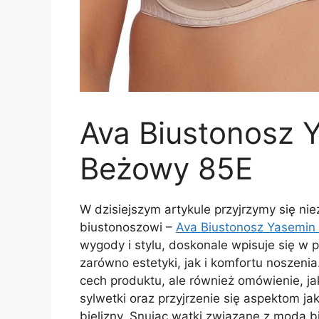
Ava Biustonosz 
Beżowy 85E
W dzisiejszym artykule przyjrzymy się ni
biustonoszowi –
Ava Biustonosz Yasemin
wygody i stylu, doskonale wpisuje się w 
zarówno estetyki, jak i komfortu noszenia
cech produktu, ale również omówienie, j
sylwetki oraz przyjrzenie się aspektom j
bielizny. Snując wątki związane z modą b