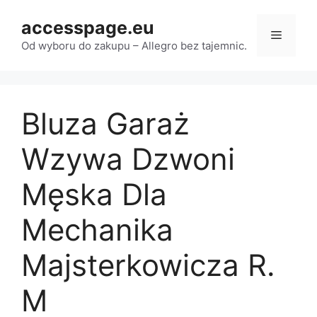
Przejdź
accesspage.eu
do
Menu
treści
Od wyboru do zakupu – Allegro bez tajemnic.
Bluza Garaż
Wzywa Dzwoni
Męska Dla
Mechanika
Majsterkowicza R.
M