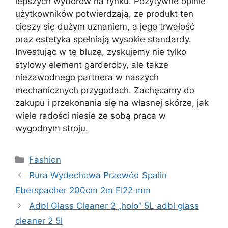
lepszych wyborów na rynku. Pozytywne opinie
użytkowników potwierdzają, że produkt ten
cieszy się dużym uznaniem, a jego trwałość
oraz estetyka spełniają wysokie standardy.
Investując w tę bluzę, zyskujemy nie tylko
stylowy element garderoby, ale także
niezawodnego partnera w naszych
mechanicznych przygodach. Zachęcamy do
zakupu i przekonania się na własnej skórze, jak
wiele radości niesie ze sobą praca w
wygodnym stroju.
Kategorie
Fashion
Rura Wydechowa Przewód Spalin
Eberspacher 200cm 2m FI22 mm
Adbl Glass Cleaner 2 „holo” 5L adbl glass
cleaner 2 5l