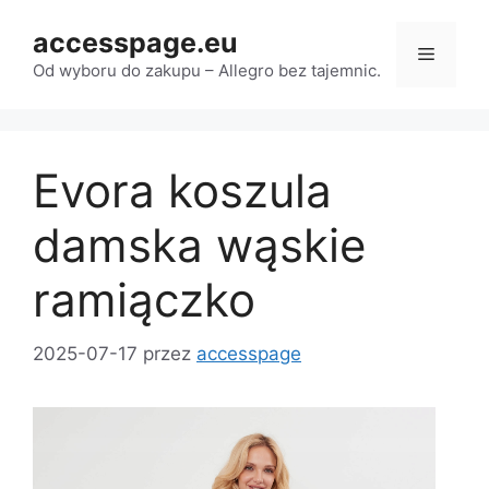
Przejdź
accesspage.eu
do
Menu
treści
Od wyboru do zakupu – Allegro bez tajemnic.
Evora koszula
damska wąskie
ramiączko
2025-07-17
przez
accesspage