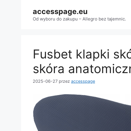
Przejdź
accesspage.eu
do
treści
Od wyboru do zakupu – Allegro bez tajemnic.
Fusbet klapki sk
skóra anatomicz
2025-06-27
przez
accesspage