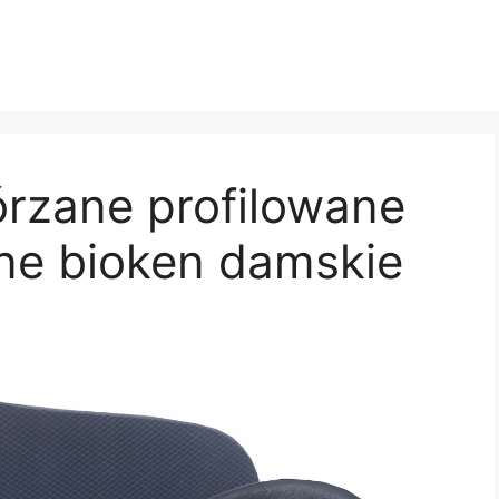
órzane profilowane
ne bioken damskie