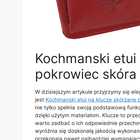
Kochmanski etui
pokrowiec skóra
W dzisiejszym artykule przyjrzymy się el
jest
Kochmanski etui na klucze skórzane 
nie tylko spełnia swoją podstawową funkcj
dzięki użytym materiałom. Klucze to prze
warto zadbać o ich odpowiednie przech
wyróżnia się doskonałą jakością wykonani
przekonają nawet najbardziej wymagający